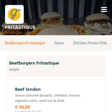
FRITASTIQUE
Beefburgers Fritastique
Tacos
Dürüms /Poche Pitta
Beefburgers Fritastique
Simple.
Beef london
Sauce jammie (brasil), cheddar, bacon,
oignons cuits, oeuf sur le plat.
€ 10,20
Consigne de (€ 0,00)