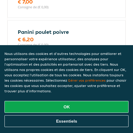
€ 7,00
Consigne de (€ 0,00)
Panini poulet poivre
€ 6,20
Consigne de (€ 0,00)
Nous utilisons des cookies et d'autres technologies pour améliorer et
personnaliser votre expérience utilisateur, des analyses pour
l'optimisation et des publicités en partenariat avec des tiers. Nous
Panini chèvre
utilisons nos propres cookies et des cookies de tiers. En cliquant sur OK,
vous acceptez l'utilisation de tous les cookies. Nous installons toujours
€ 6,20
les cookies nécessaires. Sélectionnez
Gérer vos préférences
pour choisir
Consigne de (€ 0,00)
les cookies que vous souhaitez accepter, ajuster votre préférence et
trouver plus d'informations.
Panini jambon
OK
€ 6,20
Commandez En Ligne
Consigne de (€ 0,00)
Essentiels